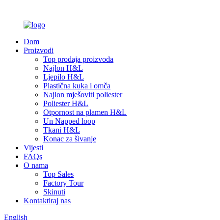
Dom
Proizvodi
Top prodaja proizvoda
Najlon H&L
Ljepilo H&L
Plastična kuka i omča
Najlon mješoviti poliester
Poliester H&L
Otpornost na plamen H&L
Un Napped loop
Tkani H&L
Konac za šivanje
Vijesti
FAQs
O nama
Top Sales
Factory Tour
Skinuti
Kontaktiraj nas
English