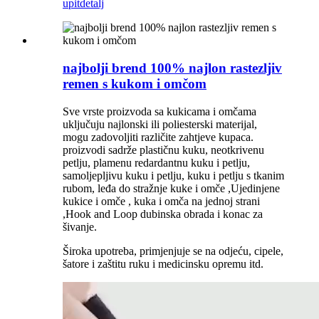
upit
detalj
najbolji brend 100% najlon rastezljiv
remen s kukom i omčom
Sve vrste proizvoda sa kukicama i omčama
uključuju najlonski ili poliesterski materijal,
mogu zadovoljiti različite zahtjeve kupaca.
proizvodi sadrže plastičnu kuku, neotkrivenu
petlju, plamenu redardantnu kuku i petlju,
samoljepljivu kuku i petlju, kuku i petlju s tkanim
rubom, leđa do stražnje kuke i omče ,Ujedinjene
kukice i omče , kuka i omča na jednoj strani
,Hook and Loop dubinska obrada i konac za
šivanje.
Široka upotreba, primjenjuje se na odjeću, cipele,
šatore i zaštitu ruku i medicinsku opremu itd.