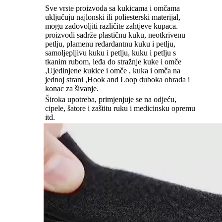
Sve vrste proizvoda sa kukicama i omčama
uključuju najlonski ili poliesterski materijal,
mogu zadovoljiti različite zahtjeve kupaca.
proizvodi sadrže plastičnu kuku, neotkrivenu
petlju, plamenu redardantnu kuku i petlju,
samoljepljivu kuku i petlju, kuku i petlju s
tkanim rubom, leđa do stražnje kuke i omče
,Ujedinjene kukice i omče , kuka i omča na
jednoj strani ,Hook and Loop duboka obrada i
konac za šivanje.
Široka upotreba, primjenjuje se na odjeću,
cipele, šatore i zaštitu ruku i medicinsku opremu
itd.