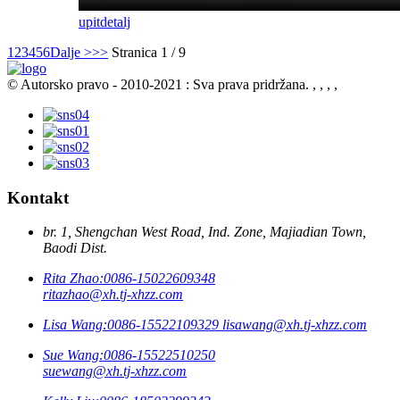
upit
detalj
1
2
3
4
5
6
Dalje >
>>
Stranica 1 / 9
© Autorsko pravo - 2010-2021 : Sva prava pridržana.
, , , ,
Kontakt
br. 1, Shengchan West Road, Ind. Zone, Majiadian Town,
Baodi Dist.
Rita Zhao:
0086-15022609348
ritazhao@xh.tj-xhzz.com
Lisa Wang:
0086-15522109329
lisawang@xh.tj-xhzz.com
Sue Wang:
0086-15522510250
suewang@xh.tj-xhzz.com