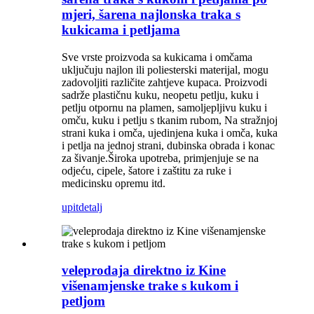
mjeri, šarena najlonska traka s
kukicama i petljama
Sve vrste proizvoda sa kukicama i omčama
uključuju najlon ili poliesterski materijal, mogu
zadovoljiti različite zahtjeve kupaca. Proizvodi
sadrže plastičnu kuku, neopetu petlju, kuku i
petlju otpornu na plamen, samoljepljivu kuku i
omču, kuku i petlju s tkanim rubom, Na stražnjoj
strani kuka i omča, ujedinjena kuka i omča, kuka
i petlja na jednoj strani, dubinska obrada i konac
za šivanje.Široka upotreba, primjenjuje se na
odjeću, cipele, šatore i zaštitu za ruke i
medicinsku opremu itd.
upit
detalj
veleprodaja direktno iz Kine
višenamjenske trake s kukom i
petljom