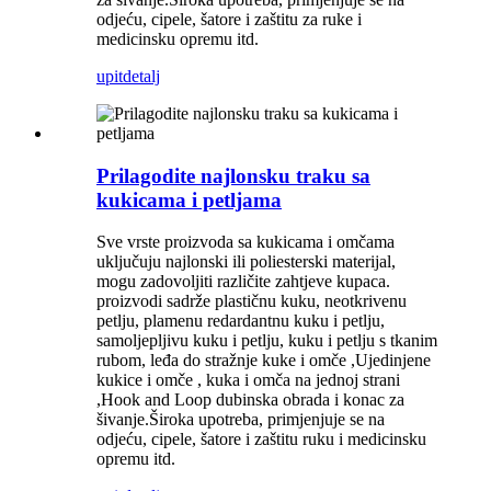
odjeću, cipele, šatore i zaštitu za ruke i
medicinsku opremu itd.
upit
detalj
Prilagodite najlonsku traku sa
kukicama i petljama
Sve vrste proizvoda sa kukicama i omčama
uključuju najlonski ili poliesterski materijal,
mogu zadovoljiti različite zahtjeve kupaca.
proizvodi sadrže plastičnu kuku, neotkrivenu
petlju, plamenu redardantnu kuku i petlju,
samoljepljivu kuku i petlju, kuku i petlju s tkanim
rubom, leđa do stražnje kuke i omče ,Ujedinjene
kukice i omče , kuka i omča na jednoj strani
,Hook and Loop dubinska obrada i konac za
šivanje.Široka upotreba, primjenjuje se na
odjeću, cipele, šatore i zaštitu ruku i medicinsku
opremu itd.