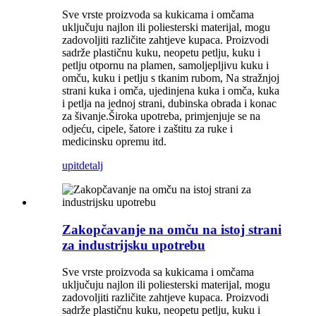
Sve vrste proizvoda sa kukicama i omčama
uključuju najlon ili poliesterski materijal, mogu
zadovoljiti različite zahtjeve kupaca. Proizvodi
sadrže plastičnu kuku, neopetu petlju, kuku i
petlju otpornu na plamen, samoljepljivu kuku i
omču, kuku i petlju s tkanim rubom, Na stražnjoj
strani kuka i omča, ujedinjena kuka i omča, kuka
i petlja na jednoj strani, dubinska obrada i konac
za šivanje.Široka upotreba, primjenjuje se na
odjeću, cipele, šatore i zaštitu za ruke i
medicinsku opremu itd.
upit
detalj
Zakopčavanje na omču na istoj strani
za industrijsku upotrebu
Sve vrste proizvoda sa kukicama i omčama
uključuju najlon ili poliesterski materijal, mogu
zadovoljiti različite zahtjeve kupaca. Proizvodi
sadrže plastičnu kuku, neopetu petlju, kuku i