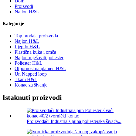
Dom
Proizvodi
Najlon H&L
Kategorije
Top prodaja proizvoda
Najlon H&L
Ljepilo H&L
Plastična kuka i omča
Najlon mješoviti poliester
Poliester H&L
Otpornost na plamen H&L
Un Napped loop
Tkani H&L
Konac za šivanje
Istaknuti proizvodi
Proizvođači Industrials puna poliesterska šivaća...