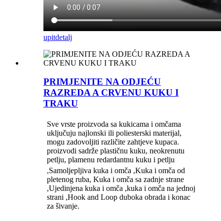
upit
detalj
PRIMJENITE NA ODJEĆU
RAZREDA A CRVENU KUKU I
TRAKU
Sve vrste proizvoda sa kukicama i omčama
uključuju najlonski ili poliesterski materijal,
mogu zadovoljiti različite zahtjeve kupaca.
proizvodi sadrže plastičnu kuku, neokrenutu
petlju, plamenu redardantnu kuku i petlju
,Samoljepljiva kuka i omča ,Kuka i omča od
pletenog ruba, Kuka i omča sa zadnje strane
,Ujedinjena kuka i omča ,kuka i omča na jednoj
strani ,Hook and Loop duboka obrada i konac
za šivanje.