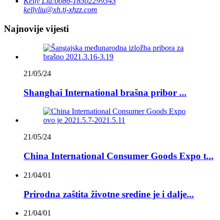
Kelly Liu:
0086-18502299343
kellyliu@xh.tj-xhzz.com
Najnovije vijesti
21/05/24
Shanghai International brašna pribor ...
21/05/24
China International Consumer Goods Expo t...
21/04/01
Prirodna zaštita životne sredine je i dalje...
21/04/01