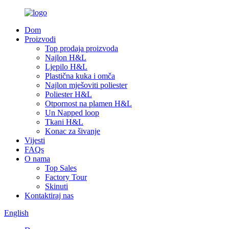
Dom
Proizvodi
Top prodaja proizvoda
Najlon H&L
Ljepilo H&L
Plastična kuka i omča
Najlon mješoviti poliester
Poliester H&L
Otpornost na plamen H&L
Un Napped loop
Tkani H&L
Konac za šivanje
Vijesti
FAQs
O nama
Top Sales
Factory Tour
Skinuti
Kontaktiraj nas
English