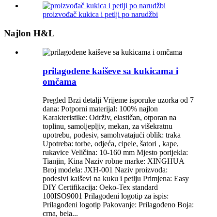
proizvođač kukica i petlji po narudžbi
Najlon H&L
prilagođene kaiševe sa kukicama i
omčama
Pregled Brzi detalji Vrijeme isporuke uzorka od 7
dana: Potporni materijal: 100% najlon
Karakteristike: Održiv, elastičan, otporan na
toplinu, samoljepljiv, mekan, za višekratnu
upotrebu, podesiv, samohvatajući oblik: traka
Upotreba: torbe, odjeća, cipele, šatori , kape,
rukavice Veličina: 10-160 mm Mjesto porijekla:
Tianjin, Kina Naziv robne marke: XINGHUA
Broj modela: JXH-001 Naziv proizvoda:
podesivi kaiševi na kuku i petlju Primjena: Easy
DIY Certifikacija: Oeko-Tex standard
100ISO9001 Prilagođeni logotip za ispis:
Prilagođeni logotip Pakovanje: Prilagođeno Boja:
crna, bela...