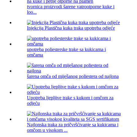
tvornica proizvodi šarene vatrootporne kuke i
loo...
Injekcija Plastična kuka traka upotreba odjeće
upotreba poliesterske trake sa kukicama i
omčama
šarena omča od miješanog poliestera od najlona
Upotreba ljepljive trake s kukom i omčom za
odjeću
Najlonska traka za pričvršćivanje sa kukicama i
omčom u visokom ...