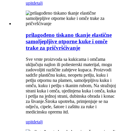
upit
detalj
prilagođeno tiskano tkanje elastične
samoljepljive otporne kuke i omče
trake za pričvršćivanje
Sve vrste proizvoda sa kukicama i omčama
uključuju najlon ili poliesterski materijal, mogu
zadovoljiti različite zahtjeve kupaca. Proizvodi
sadrže plastičnu kuku, neopetu petlju, kuku i
petlju otpornu na plamen, samoljepljivu kuku i
omču, kuku i petlju s tkanim rubom, Na stražnjoj
strani kuka i omča, ujedinjena kuka i omča, kuka
i petlja na jednoj strani, dubinska obrada i konac
za šivanje.Široka upotreba, primjenjuje se na
odjeću, cipele, šatore i zaštitu za ruke i
medicinsku opremu itd.
upit
detalj