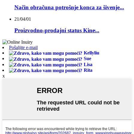
Način obračuna potrošnje konca za šivenje...
21/04/01
Proizvodno-prodajni status Kine̵...
Pošaljite e-mail
Kellyliu
Sue
Lisa
Rita
x