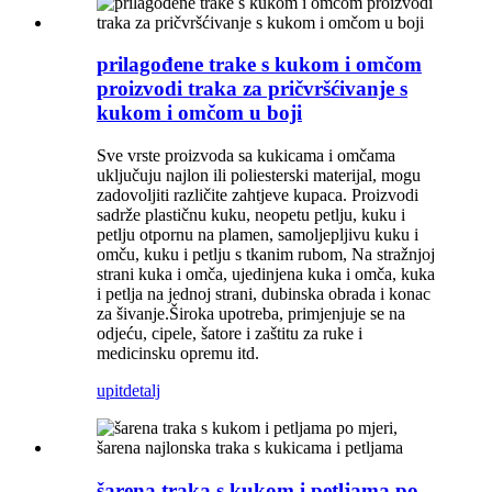
prilagođene trake s kukom i omčom
proizvodi traka za pričvršćivanje s
kukom i omčom u boji
Sve vrste proizvoda sa kukicama i omčama
uključuju najlon ili poliesterski materijal, mogu
zadovoljiti različite zahtjeve kupaca. Proizvodi
sadrže plastičnu kuku, neopetu petlju, kuku i
petlju otpornu na plamen, samoljepljivu kuku i
omču, kuku i petlju s tkanim rubom, Na stražnjoj
strani kuka i omča, ujedinjena kuka i omča, kuka
i petlja na jednoj strani, dubinska obrada i konac
za šivanje.Široka upotreba, primjenjuje se na
odjeću, cipele, šatore i zaštitu za ruke i
medicinsku opremu itd.
upit
detalj
šarena traka s kukom i petljama po