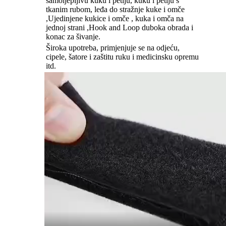
samoljepljivu kuku i petlju, kuku i petlju s
tkanim rubom, leđa do stražnje kuke i omče
,Ujedinjene kukice i omče , kuka i omča na
jednoj strani ,Hook and Loop duboka obrada i
konac za šivanje.
Široka upotreba, primjenjuje se na odjeću,
cipele, šatore i zaštitu ruku i medicinsku opremu
itd.