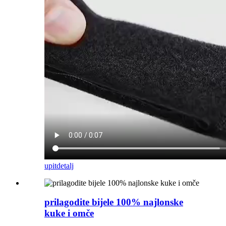
upit
detalj
prilagodite bijele 100% najlonske
kuke i omče