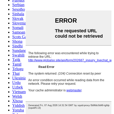
Punjabi
Serbian
Sesotho
Sinhala
Slovak
Slovenian
Somali
Samoan
Scots Gaelic
Shona
Sindhi
Sundanese
Swahili
Tajik
Tamil
Telugu
Thai
Ukrainian
Urdu
Uzbek
Vietnamese
Welsh
Xhosa
Yiddish
Yoruba