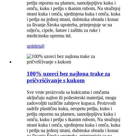
petlju otpornu na plamen, samoljepljivu kuku i
omču, kuku i petlju s tkanim rubom, Na stražnjoj
strani kuka i omča, ujedinjena kuka i omča, kuka
i petlja na jednoj strani, dubinska obrada i konac
za šivanje.Široka upotreba, primjenjuje se na
odjeću, cipele, šatore i zaštitu za ruke i
medicinsku opremu itd.
upit
detalj
100% uzorci bez najlona trake za
pričvršćivanje s kukom
Sve vrste proizvoda sa kukicama i omčama
uključuju najlon ili poliesterski materijal, mogu
zadovoljiti različite zahtjeve kupaca. Proizvodi
sadrže plastičnu kuku, neopetu petlju, kuku i
petlju otpornu na plamen, samoljepljivu kuku i
omču, kuku i petlju s tkanim rubom, Na stražnjoj
strani kuka i omča, ujedinjena kuka i omča, kuka
i petlja na jednoj strani, dubinska obrada i konac
za šivanje.Široka upotreba, primjenjuje se na