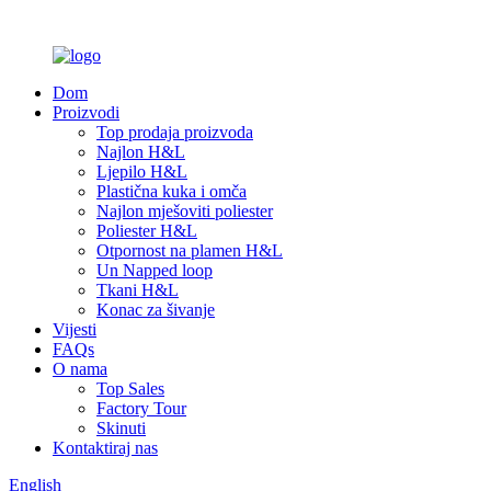
Dom
Proizvodi
Top prodaja proizvoda
Najlon H&L
Ljepilo H&L
Plastična kuka i omča
Najlon mješoviti poliester
Poliester H&L
Otpornost na plamen H&L
Un Napped loop
Tkani H&L
Konac za šivanje
Vijesti
FAQs
O nama
Top Sales
Factory Tour
Skinuti
Kontaktiraj nas
English