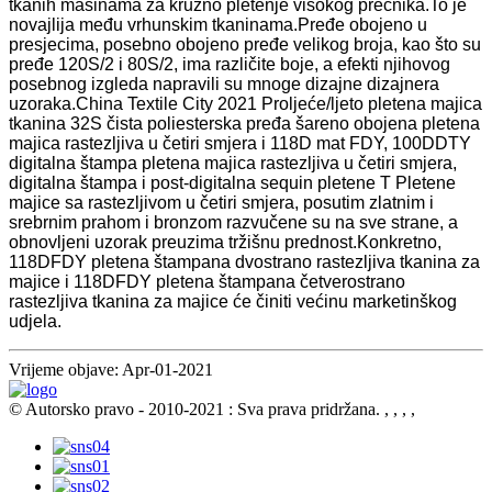
tkanih mašinama za kružno pletenje visokog prečnika.To je
novajlija među vrhunskim tkaninama.Pređe obojeno u
presjecima, posebno obojeno pređe velikog broja, kao što su
pređe 120S/2 i 80S/2, ima različite boje, a efekti njihovog
posebnog izgleda napravili su mnoge dizajne dizajnera
uzoraka.China Textile City 2021 Proljeće/ljeto pletena majica
tkanina 32S čista poliesterska pređa šareno obojena pletena
majica rastezljiva u četiri smjera i 118D mat FDY, 100DDTY
digitalna štampa pletena majica rastezljiva u četiri smjera,
digitalna štampa i post-digitalna sequin pletene T Pletene
majice sa rastezljivom u četiri smjera, posutim zlatnim i
srebrnim prahom i bronzom razvučene su na sve strane, a
obnovljeni uzorak preuzima tržišnu prednost.Konkretno,
118DFDY pletena štampana dvostrano rastezljiva tkanina za
majice i 118DFDY pletena štampana četverostrano
rastezljiva tkanina za majice će činiti većinu marketinškog
udjela.
Vrijeme objave: Apr-01-2021
© Autorsko pravo - 2010-2021 : Sva prava pridržana.
, , , ,