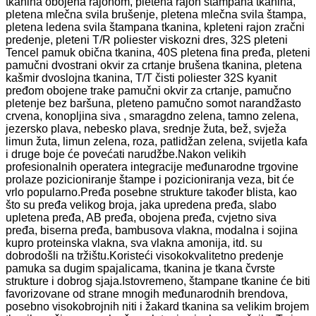
tkanina obojena rajonom, pletena rajon štampana tkanina,
pletena mlečna svila brušenje, pletena mlečna svila štampa,
pletena ledena svila štampana tkanina, kpleteni rajon zračni
predenje, pleteni T/R poliester viskozni dres, 32S pleteni
Tencel pamuk obična tkanina, 40S pletena fina pređa, pleteni
pamučni dvostrani okvir za crtanje brušena tkanina, pletena
kašmir dvoslojna tkanina, T/T čisti poliester 32S kyanit
pređom obojene trake pamučni okvir za crtanje, pamučno
pletenje bez baršuna, pleteno pamučno somot narandžasto
crvena, konopljina siva , smaragdno zelena, tamno zelena,
jezersko plava, nebesko plava, srednje žuta, bež, svježa
limun žuta, limun zelena, roza, patlidžan zelena, svijetla kafa
i druge boje će povećati narudžbe.Nakon velikih
profesionalnih operatera integracije međunarodne trgovine
prolaze pozicioniranje štampe i pozicioniranja veza, bit će
vrlo popularno.Pređa posebne strukture također blista, kao
što su pređa velikog broja, jaka upredena pređa, slabo
upletena pređa, AB pređa, obojena pređa, cvjetno siva
pređa, biserna pređa, bambusova vlakna, modalna i sojina
kupro proteinska vlakna, sva vlakna amonija, itd. su
dobrodošli na tržištu.Koristeći visokokvalitetno predenje
pamuka sa dugim spajalicama, tkanina je tkana čvrste
strukture i dobrog sjaja.Istovremeno, štampane tkanine će biti
favorizovane od strane mnogih međunarodnih brendova,
posebno visokobrojnih niti i žakard tkanina sa velikim brojem