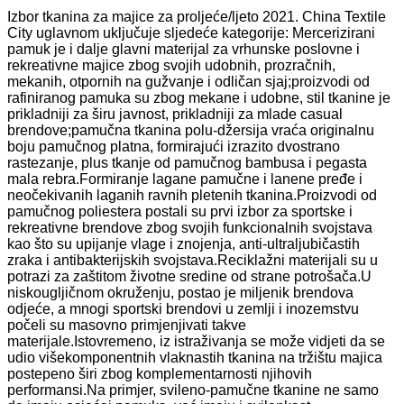
Izbor tkanina za majice za proljeće/ljeto 2021. China Textile
City uglavnom uključuje sljedeće kategorije: Mercerizirani
pamuk je i dalje glavni materijal za vrhunske poslovne i
rekreativne majice zbog svojih udobnih, prozračnih,
mekanih, otpornih na gužvanje i odličan sjaj;proizvodi od
rafiniranog pamuka su zbog mekane i udobne, stil tkanine je
prikladniji za širu javnost, prikladniji za mlade casual
brendove;pamučna tkanina polu-džersija vraća originalnu
boju pamučnog platna, formirajući izrazito dvostrano
rastezanje, plus tkanje od pamučnog bambusa i pegasta
mala rebra.Formiranje lagane pamučne i lanene pređe i
neočekivanih laganih ravnih pletenih tkanina.Proizvodi od
pamučnog poliestera postali su prvi izbor za sportske i
rekreativne brendove zbog svojih funkcionalnih svojstava
kao što su upijanje vlage i znojenja, anti-ultraljubičastih
zraka i antibakterijskih svojstava.Reciklažni materijali su u
potrazi za zaštitom životne sredine od strane potrošača.U
niskougljičnom okruženju, postao je miljenik brendova
odjeće, a mnogi sportski brendovi u zemlji i inozemstvu
počeli su masovno primjenjivati ​​takve
materijale.Istovremeno, iz istraživanja se može vidjeti da se
udio višekomponentnih vlaknastih tkanina na tržištu majica
postepeno širi zbog komplementarnosti njihovih
performansi.Na primjer, svileno-pamučne tkanine ne samo