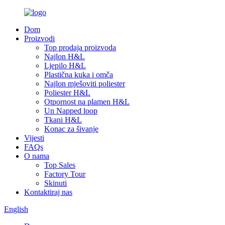
Dom
Proizvodi
Top prodaja proizvoda
Najlon H&L
Ljepilo H&L
Plastična kuka i omča
Najlon mješoviti poliester
Poliester H&L
Otpornost na plamen H&L
Un Napped loop
Tkani H&L
Konac za šivanje
Vijesti
FAQs
O nama
Top Sales
Factory Tour
Skinuti
Kontaktiraj nas
English