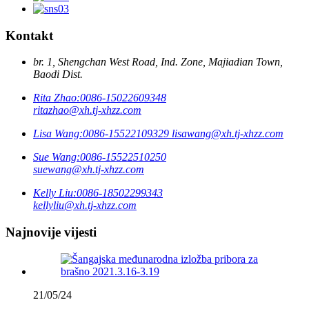
Kontakt
br. 1, Shengchan West Road, Ind. Zone, Majiadian Town,
Baodi Dist.
Rita Zhao:
0086-15022609348
ritazhao@xh.tj-xhzz.com
Lisa Wang:
0086-15522109329
lisawang@xh.tj-xhzz.com
Sue Wang:
0086-15522510250
suewang@xh.tj-xhzz.com
Kelly Liu:
0086-18502299343
kellyliu@xh.tj-xhzz.com
Najnovije vijesti
21/05/24