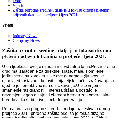
Dom
Vijesti
Zaštita prirodne sredine i dalje je u fokusu dizajna pletenih
odjevnih tkanina u proljeće i ljeto 2021.
Vijesti
Industry News
Company News
Zaštita prirodne sredine i dalje je u fokusu dizajna
pletenih odjevnih tkanina u proljeće i ljeto 2021.
U eri ljupkosti, ovo je mlada i individualna tema.Prezir prema
drugima, zalaganje za direktne izraze, male, slomljene i
jedinstvene su karakteristike ove generacije;ljupkost je
njihov jednostavan, duhovit i prijateljski način izražavanja, a
ujedno je i proaktivno samoizražavanje.U isto vrijeme,
smanjenje razigranosti i interesa držanja postalo je
nezamjenjiv gen dizajna i element brenda za komercijalne
brendove kako bi privukli mlađu generaciju.
Prema analizi i prognozi trenda prodaje na festivalu ranog
proljeća 2021., prirodna zaštita okoliša je fokus dizajna