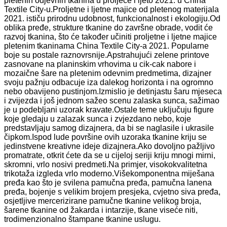
pletenih odjevnih tkanina u proljeće i ljeto 2021. u China
Textile City-u.Proljetne i ljetne majice od pletenog materijala
2021. ističu prirodnu udobnost, funkcionalnost i ekologiju.Od
oblika pređe, strukture tkanine do završne obrade, vodit će
razvoj tkanina, što će također učiniti proljetne i ljetne majice
pletenim tkaninama China Textile City-a 2021. Popularne
boje su postale raznovrsnije.Apstrahujući zelene printove
zasnovane na planinskim vrhovima u cik-cak nabore i
mozaične šare na pletenim odevnim predmetima, dizajner
svoju pažnju odbacuje iza dalekog horizonta i na ogromno
nebo obavijeno pustinjom.Izmislio je detinjastu šaru mjeseca
i zvijezda i još jednom sažeo scenu zalaska sunca, sažimao
je u podebljani uzorak kravate.Ostale teme uključuju figure
koje gledaju u zalazak sunca i zvjezdano nebo, koje
predstavljaju samog dizajnera, da bi se naglasile i ukrasile
čipkom.Ispod lude površine ovih uzoraka tkanine kriju se
jedinstvene kreativne ideje dizajnera.Ako dovoljno pažljivo
promatrate, otkrit ćete da se u cijeloj seriji kriju mnogi mirni,
skromni, vrlo nosivi predmeti.Na primjer, visokokvalitetna
trikotaža izgleda vrlo moderno.Višekomponentna miješana
pređa kao što je svilena pamučna pređa, pamučna lanena
pređa, bojenje s velikim brojem presjeka, cvjetno siva pređa,
osjetljive mercerizirane pamučne tkanine velikog broja,
šarene tkanine od žakarda i intarzije, tkane viseće niti,
trodimenzionalno štampane tkanine uslugu.