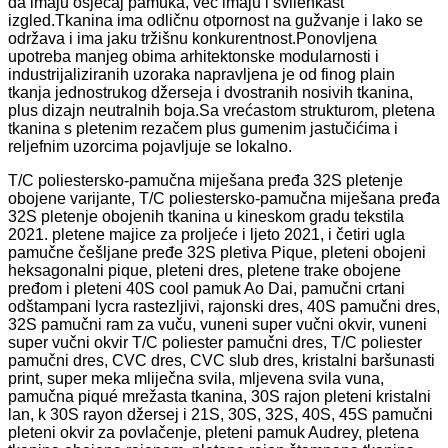
da imaju osjećaj pamuka, već imaju i svilenkast
izgled.Tkanina ima odličnu otpornost na gužvanje i lako se
održava i ima jaku tržišnu konkurentnost.Ponovljena
upotreba manjeg obima arhitektonske modularnosti i
industrijaliziranih uzoraka napravljena je od finog plain
tkanja jednostrukog džerseja i dvostranih nosivih tkanina,
plus dizajn neutralnih boja.Sa vrećastom strukturom, pletena
tkanina s pletenim rezačem plus gumenim jastučićima i
reljefnim uzorcima pojavljuje se lokalno.
T/C poliestersko-pamučna miješana pređa 32S pletenje
obojene varijante, T/C poliestersko-pamučna miješana pređa
32S pletenje obojenih tkanina u kineskom gradu tekstila
2021. pletene majice za proljeće i ljeto 2021, i četiri ugla
pamučne češljane pređe 32S pletiva Pique, pleteni obojeni
heksagonalni pique, pleteni dres, pletene trake obojene
pređom i pleteni 40S cool pamuk Ao Dai, pamučni crtani
odštampani lycra rastezljivi, rajonski dres, 40S pamučni dres,
32S pamučni ram za vuču, vuneni super vučni okvir, vuneni
super vučni okvir T/C poliester pamučni dres, T/C poliester
pamučni dres, CVC dres, CVC slub dres, kristalni baršunasti
print, super meka mliječna svila, mljevena svila vuna,
pamučna piqué mrežasta tkanina, 30S rajon pleteni kristalni
lan, k 30S rayon džersej i 21S, 30S, 32S, 40S, 45S pamučni
pleteni okvir za povlačenje, pleteni pamuk Audrey, pletena