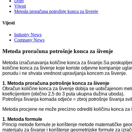
Dom
Vijesti
Metoda proračuna potrošnje konca za šivenje
Vijesti
Industry News
Company News
Metoda proračuna potrošnje konca za šivenje
Metoda izračunavanja količine konca za šivanje.Sa poskupljen
količine konca za šivenje koje koriste odjevne kompanije ugl
ponudu i ne shvata vrednost upravljanja koncem za šivenje.
1. Metoda proračuna potrošnje konca za šivenje
Obračun količine konca za šivenje dobija se uobičajenom me
koeficijentom (obično 2,5 do 3 puta ukupna dužina uboda).
Potrošnja šivanja komada odjeće = zbroj potrošnje šivanja svi
Metoda procjene ne može precizno odrediti količinu konca za 
1. Metoda formule
Princip metode formule je korištenje metode matematičke geom
materijalu za šivanje i korištenje geometrijske formule za izrač