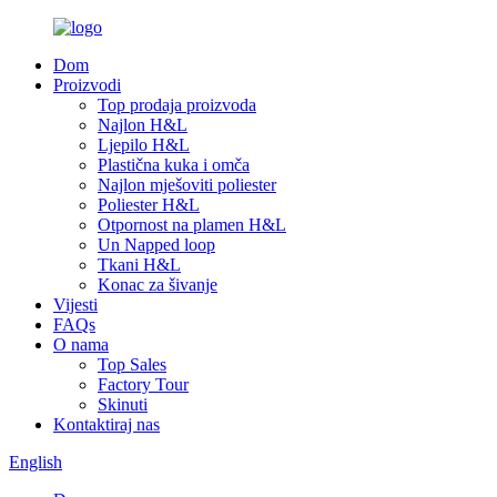
Dom
Proizvodi
Top prodaja proizvoda
Najlon H&L
Ljepilo H&L
Plastična kuka i omča
Najlon mješoviti poliester
Poliester H&L
Otpornost na plamen H&L
Un Napped loop
Tkani H&L
Konac za šivanje
Vijesti
FAQs
O nama
Top Sales
Factory Tour
Skinuti
Kontaktiraj nas
English