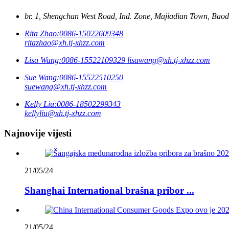
br. 1, Shengchan West Road, Ind. Zone, Majiadian Town, Baodi
Rita Zhao:
0086-15022609348
ritazhao@xh.tj-xhzz.com
Lisa Wang:
0086-15522109329
lisawang@xh.tj-xhzz.com
Sue Wang:
0086-15522510250
suewang@xh.tj-xhzz.com
Kelly Liu:
0086-18502299343
kellyliu@xh.tj-xhzz.com
Najnovije vijesti
21/05/24
Shanghai International brašna pribor ...
21/05/24