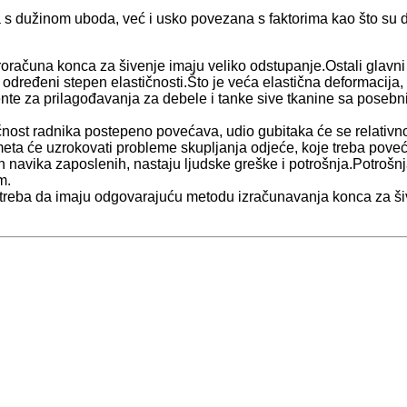
 dužinom uboda, već i usko povezana s faktorima kao što su deb
 proračuna konca za šivenje imaju veliko odstupanje.Ostali glavni f
u određeni stepen elastičnosti.Što je veća elastična deformacija, 
cijente za prilagođavanja za debele i tanke sive tkanine sa pose
čnost radnika postepeno povećava, udio gubitaka će se relativno
meta će uzrokovati probleme skupljanja odjeće, koje treba povećat
ih navika zaposlenih, nastaju ljudske greške i potrošnja.Potroš
m.
 treba da imaju odgovarajuću metodu izračunavanja konca za ši