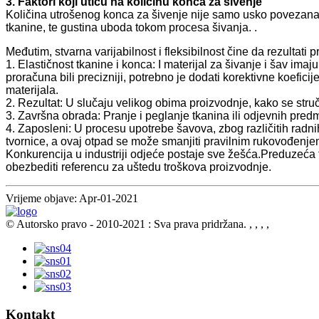
3. Faktori koji utiču na količinu konca za šivenje
Količina utrošenog konca za šivenje nije samo usko povezana s
tkanine, te gustina uboda tokom procesa šivanja. .
Međutim, stvarna varijabilnost i fleksibilnost čine da rezultati
1. Elastičnost tkanine i konca: I materijal za šivanje i šav imaj
proračuna bili precizniji, potrebno je dodati korektivne koefi
materijala.
2. Rezultat: U slučaju velikog obima proizvodnje, kako se stru
3. Završna obrada: Pranje i peglanje tkanina ili odjevnih pred
4. Zaposleni: U procesu upotrebe šavova, zbog različitih radn
tvornice, a ovaj otpad se može smanjiti pravilnim rukovođenje
Konkurencija u industriji odjeće postaje sve žešća.Preduzeća
obezbediti referencu za uštedu troškova proizvodnje.
Vrijeme objave: Apr-01-2021
© Autorsko pravo - 2010-2021 : Sva prava pridržana.
, , , ,
Kontakt