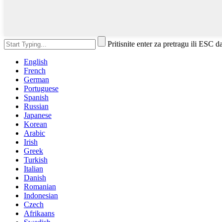
Pritisnite enter za pretragu ili ESC d
English
French
German
Portuguese
Spanish
Russian
Japanese
Korean
Arabic
Irish
Greek
Turkish
Italian
Danish
Romanian
Indonesian
Czech
Afrikaans