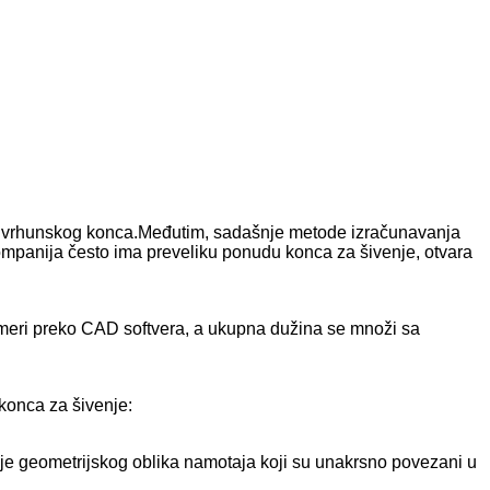
bno vrhunskog konca.Međutim, sadašnje metode izračunavanja
ompanija često ima preveliku ponudu konca za šivenje, otvara
meri preko CAD softvera, a ukupna dužina se množi sa
konca za šivenje:
je geometrijskog oblika namotaja koji su unakrsno povezani u