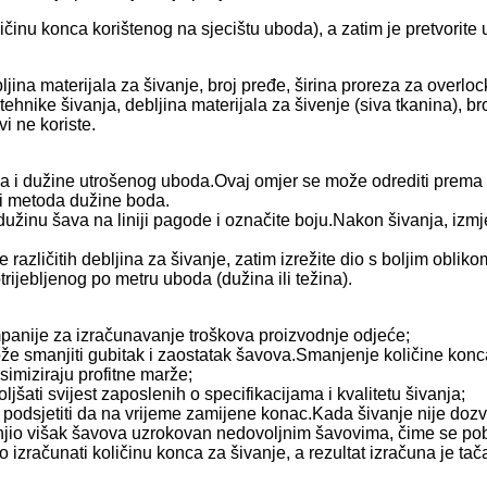
ličinu konca korištenog na sjecištu uboda), a zatim je pretvorit
ljina materijala za šivanje, broj pređe, širina proreza za overl
, tehnike šivanja, debljina materijala za šivenje (siva tkanina), b
i ne koriste.
 i dužine utrošenog uboda.Ovaj omjer se može odrediti prema st
 i metoda dužine boda.
 dužinu šava na liniji pagode i označite boju.Nakon šivanja, izm
različitih debljina za šivanje, zatim izrežite dio s boljim obliko
trijebljenog po metru uboda (dužina ili težina).
mpanije za izračunavanje troškova proizvodnje odjeće;
ože smanjiti gubitak i zaostatak šavova.Smanjenje količine konc
simiziraju profitne marže;
šati svijest zaposlenih o specifikacijama i kvalitetu šivanja;
 podsjetiti da na vrijeme zamijene konac.Kada šivanje nije dozv
manjio višak šavova uzrokovan nedovoljnim šavovima, čime se pob
 izračunati količinu konca za šivanje, a rezultat izračuna je tač