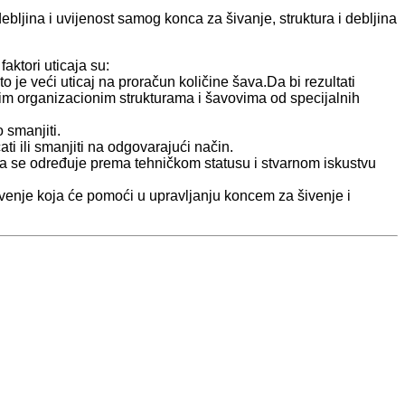
ljina i uvijenost samog konca za šivanje, struktura i debljina
aktori uticaja su:
to je veći uticaj na proračun količine šava.Da bi rezultati
bnim organizacionim strukturama i šavovima od specijalnih
 smanjiti.
i ili smanjiti na odgovarajući način.
nja se određuje prema tehničkom statusu i stvarnom iskustvu
venje koja će pomoći u upravljanju koncem za šivenje i