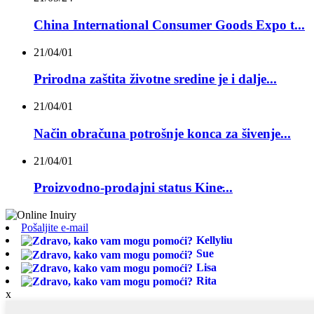
China International Consumer Goods Expo t...
21/04/01
Prirodna zaštita životne sredine je i dalje...
21/04/01
Način obračuna potrošnje konca za šivenje...
21/04/01
Proizvodno-prodajni status Kine̵...
Pošaljite e-mail
Kellyliu
Sue
Lisa
Rita
x