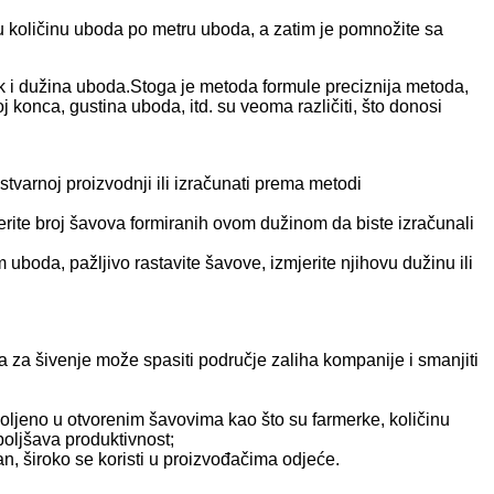
e u količinu uboda po metru uboda, a zatim je pomnožite sa
ock i dužina uboda.Stoga je metoda formule preciznija metoda,
roj konca, gustina uboda, itd. su veoma različiti, što donosi
varnoj proizvodnji ili izračunati prema metodi
jerite broj šavova formiranih ovom dužinom da biste izračunali
m uboda, pažljivo rastavite šavove, izmjerite njihovu dužinu ili
a za šivenje može spasiti područje zaliha kompanije i smanjiti
oljeno u otvorenim šavovima kao što su farmerke, količinu
oljšava produktivnost;
an, široko se koristi u proizvođačima odjeće.