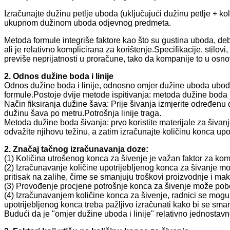
Izračunajte dužinu petlje uboda (uključujući dužinu petlje + ko
ukupnom dužinom uboda odjevnog predmeta.
Metoda formule integriše faktore kao što su gustina uboda, deb
ali je relativno komplicirana za korištenje.Specifikacije, stilovi
previše neprijatnosti u proračune, tako da kompanije to u osnov
2. Odnos dužine boda i linije
Odnos dužine boda i linije, odnosno omjer dužine uboda uboda
formule.Postoje dvije metode ispitivanja: metoda dužine boda
Način fiksiranja dužine šava: Prije šivanja izmjerite određenu
dužinu šava po metru.Potrošnja linije traga.
Metoda dužine boda šivanja: prvo koristite materijale za šivanje 
odvažite njihovu težinu, a zatim izračunajte količinu konca upo
2. Značaj tačnog izračunavanja doze:
(1) Količina utrošenog konca za šivenje je važan faktor za ko
(2) Izračunavanje količine upotrijebljenog konca za šivanje m
pritisak na zalihe, čime se smanjuju troškovi proizvodnje i mak
(3) Provođenje procjene potrošnje konca za šivenje može pobolj
(4) Izračunavanjem količine konca za šivenje, radnici se mogu
upotrijebljenog konca treba pažljivo izračunati kako bi se s
Budući da je "omjer dužine uboda i linije" relativno jednostavno