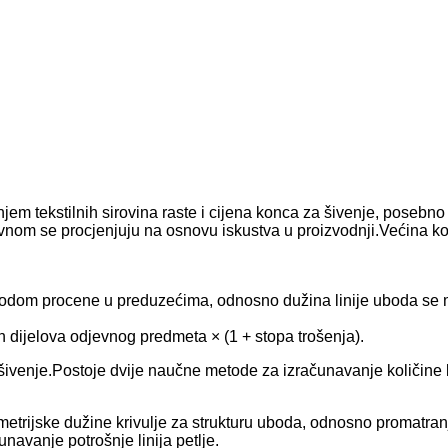
jem tekstilnih sirovina raste i cijena konca za šivenje, pose
avnom se procjenjuju na osnovu iskustva u proizvodnji.Većina k
todom procene u preduzećima, odnosno dužina linije uboda se 
h dijelova odjevnog predmeta × (1 + stopa trošenja).
šivenje.Postoje dvije naučne metode za izračunavanje količine 
etrijske dužine krivulje za strukturu uboda, odnosno promatran
unavanje potrošnje linija petlje.