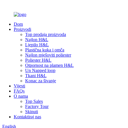
Dom
Proizvodi
Top prodaja proizvoda
Najlon H&L
Ljepilo H&L
Plastična kuka i omča
Najlon mješoviti poliester
Poliester H&L
Otpornost na plamen H&L
Un Napped loop
Tkani H&L
Konac za šivanje
Vijesti
FAQs
O nama
Top Sales
Factory Tour
Skinuti
Kontaktiraj nas
English