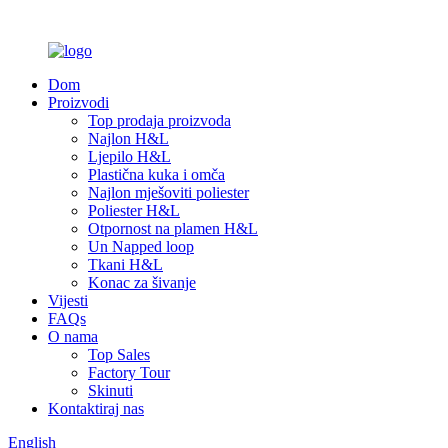
Dom
Proizvodi
Top prodaja proizvoda
Najlon H&L
Ljepilo H&L
Plastična kuka i omča
Najlon mješoviti poliester
Poliester H&L
Otpornost na plamen H&L
Un Napped loop
Tkani H&L
Konac za šivanje
Vijesti
FAQs
O nama
Top Sales
Factory Tour
Skinuti
Kontaktiraj nas
English